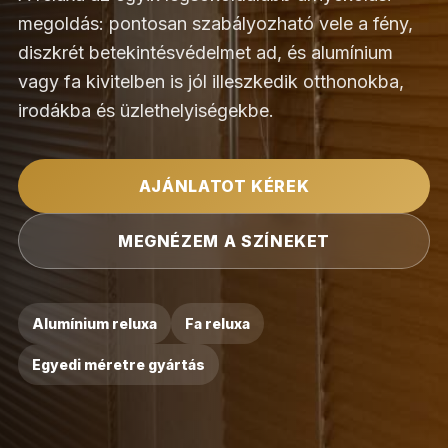
megoldás: pontosan szabályozható vele a fény,
diszkrét betekintésvédelmet ad, és alumínium
vagy fa kivitelben is jól illeszkedik otthonokba,
irodákba és üzlethelyiségekbe.
AJÁNLATOT KÉREK
MEGNÉZEM A SZÍNEKET
Alumínium reluxa
Fa reluxa
Egyedi méretre gyártás