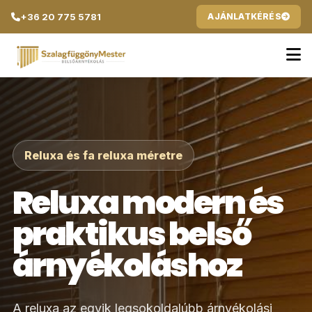
+36 20 775 5781
AJÁNLATKÉRÉS
Reluxa és fa reluxa méretre
Reluxa modern és
praktikus belső
árnyékoláshoz
A reluxa az egyik legsokoldalúbb árnyékolási