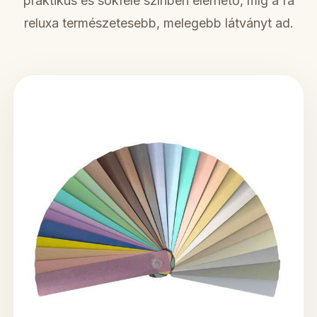
praktikus és sokféle színben elérhető, míg a fa
reluxa természetesebb, melegebb látványt ad.